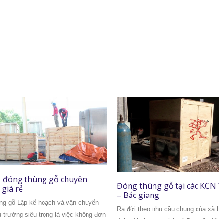
Đóng thùng gỗ máy móc tạ
hùng gỗ tại các KCN Việt Yên
Liên Chiểu – Đà Nẵng
giang
Công ty chúng tôi được thành lập v
heo nhu cầu chung của xã hội hiện
năm kinh nghiệm đóng thùng gỗ, cù