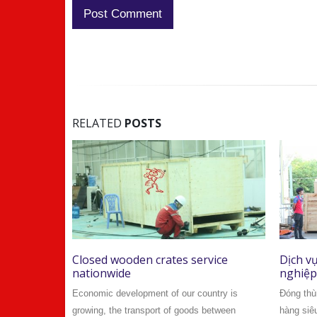
RELATED
POSTS
vice
Dịch vụ đóng thùng gỗ chuyên
Đóng t
nghiệp giá rẻ
– Bắc 
untry is
Đóng thùng gỗ Lập kế hoạch và vận chuyển
Ra đời t
between
hàng siêu trường siêu trọng là việc không đơn