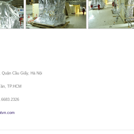
, Quận Cầu Giấy, Hà Nội
 Tân, TP.HCM
683.2326
antvn.com