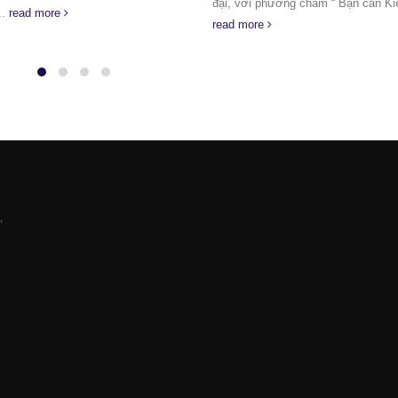
 phương châm “ Bạn cần Kiến Đỏ có...
đội...
read more
re
,