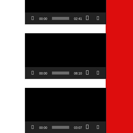
00:00
02:41
Video
Player
00:00
08:10
Video
Player
00:00
03:07