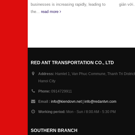
đại, với
 leading to
giản với...
read more
read mo
RED ANT TRANSPORTATION CO., LTD
Address:
Hamlet 1, Van Phuc Commune, Thanh Tri District
Hanoi City
Phone:
0914729911
Email :
info@kiendovn.net | info@redantvn.com
Working period:
Mon - Sun / 8:00 AM - 5:30 PM
SOUTHERN BRANCH