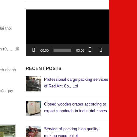
Video
Player
ài thời
ện tử,…..để
00:00
03:08
RECENT POSTS
ách nhanh
Professional cargo packing services
of Red Ant Co., Ltd
của quý
Closed wooden crates according to
export standards in industrial zones
Service of packing high quality
making wood pallet