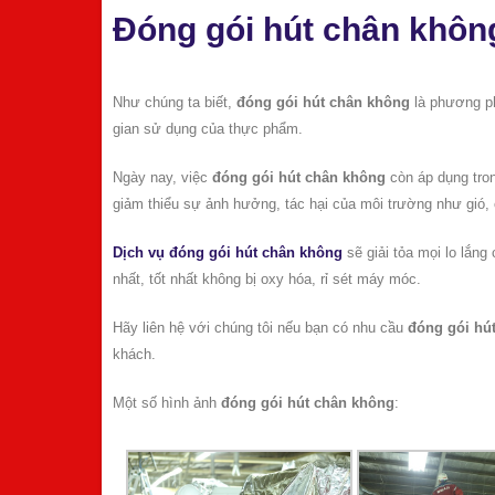
Đóng gói hút chân khôn
Như chúng ta biết,
đ
óng gói
hút
chân không
là phương ph
gian sử dụng của thực phẩm.
Ngày nay, việc
đóng gói hút chân không
còn áp dụng tro
giảm thiểu sự ảnh hưởng, tác hại của môi trường như gió, 
Dịch vụ đóng gói hút chân không
sẽ giải tỏa mọi lo lắn
nhất, tốt nhất không bị oxy hóa, rỉ sét máy móc.
Hãy liên hệ với chúng tôi nếu bạn có nhu cầu
đóng gói hú
khách.
Một số hình ảnh
đóng gói hút chân không
: