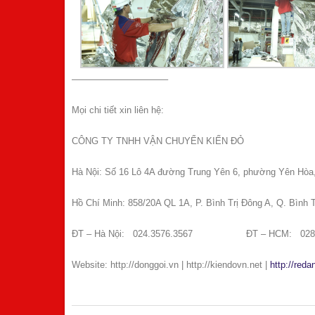
——————————–
Mọi chi tiết xin liên hệ:
CÔNG TY TNHH VẬN CHUYỂN KIẾN ĐỎ
Hà Nội: Số 16 Lô 4A đường Trung Yên 6, phường Yên Hòa
Hồ Chí Minh: 858/20A QL 1A, P. Bình Trị Đông A, Q. Bình
ĐT – Hà Nội: 024.3576.3567 ĐT – HCM: 028.6
Website: http://donggoi.vn | http://kiendovn.net |
http://red