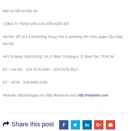
Mọi chi tiết xin liên hệ:
CÔNG TY TNHH VẬN CHUYỂN KIẾN ĐỎ
Hà Nội: Số 16 Lô 4A đường Trung Yên 6, phường Yên Hòa, quận Cầu Giấy,
Hà Nội
Hồ Chí Minh: 858/20A QL 1A, P. Bình Trị Đông A, Q. Bình Tân, TP.HCM
ĐT – Hà Nội: 024.3576.3567 – 024.3576.3527
ĐT – HCM: 028.6683.2326
Website: http://donggoi.vn | http://kiendovn.net |
http://redantvn.com
Share this post