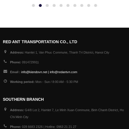
RED ANT TRANSPORTATION CO., LTD
Address:
Hamlet 1, Van Phuc Commune, Thanh Tri District, Hanoi City
Phone:
0914729911
Email :
info@kiendovn.net | info@redantvn.com
Working period:
Mon - Sun / 8:00 AM - 5:30 PM
SOUTHERN BRANCH
Address:
G4/8 Lot 2, Hamlet 7, Le Minh Xuan Commune, Binh Chanh District, Ho
Chi Minh City
Phone:
028 6683 2326 | Hotline: 0963 21 21 27