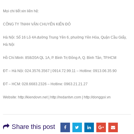
Mọi chi tiết xin liên hệ:
CÔNG TY TNHH VẬN CHUYỂN KIẾN ĐỎ
Hà Nội: Số 16 Lô 4A đường Trung Yên 6, phường Yên Hòa, Quận Cầu Giấy,
Hà Nội
Hồ Chí Minh: 858/20A QL 1A, P. Bình Trị Đông A, Q. Bình Tân, TP.HCM
ĐT – Hà Nội: 024.3576.3567 | 0914.72.99.11 – Hotline: 0913.06.35.90
ĐT – HCM: 028.6683.2326 – Hotline: 0963.21.21.27
Website: http://kiendovn.net | http://redantvn.com | http://donggoi.vn
Share this post