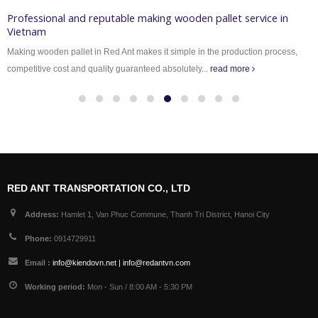
Professional and reputable making wooden pallet service in
Vietnam
Making wooden pallet in Red Ant makes it simple in the production process,
competitive cost and quality guaranteed absolutely...
read more
RED ANT TRANSPORTATION CO., LTD
Address:
Hamlet 1, Van Phuc Commune, Thanh Tri District, Hanoi City
Phone:
0914729911
Email :
info@kiendovn.net | info@redantvn.com
Working period:
Mon - Sun / 8:00 AM - 5:30 PM