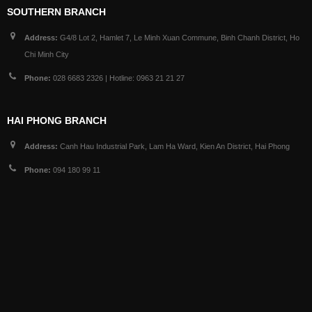
SOUTHERN BRANCH
Address:
G4/8 Lot 2, Hamlet 7, Le Minh Xuan Commune, Binh Chanh District, Ho
Chi Minh City
Phone:
028 6683 2326 | Hotline: 0963 21 21 27
HAI PHONG BRANCH
Address:
Canh Hau Industrial Park, Lam Ha Ward, Kien An District, Hai Phong
Phone:
094 180 99 11