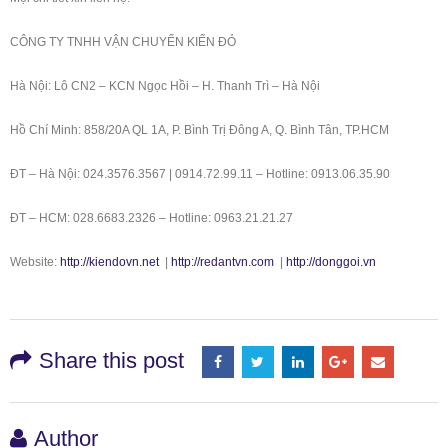
CÔNG TY TNHH VẬN CHUYỂN KIẾN ĐỎ
Hà Nội: Lô CN2 – KCN Ngọc Hồi – H. Thanh Trì – Hà Nội
Hồ Chí Minh: 858/20A QL 1A, P. Bình Trị Đông A, Q. Bình Tân, TP.HCM
ĐT – Hà Nội: 024.3576.3567 | 0914.72.99.11 – Hotline: 0913.06.35.90
ĐT – HCM: 028.6683.2326 – Hotline: 0963.21.21.27
Website:
http://kiendovn.net
|
http://redantvn.com
|
http://donggoi.vn
Share this post
Author