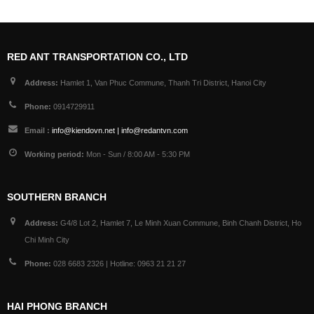
RED ANT TRANSPORTATION CO., LTD
Address:
Hamlet 1, Van Phuc Commune, Thanh Tri District, Hanoi City
Phone:
0914729911
Email :
info@kiendovn.net | info@redantvn.com
Working period:
Mon - Sun / 8:00 AM - 5:30 PM
SOUTHERN BRANCH
Address:
G4/8 Lot 2, Hamlet 7, Le Minh Xuan Commune, Binh Chanh District, Ho
Chi Minh City
Phone:
028 6683 2326 | Hotline: 0963 21 21 27
HAI PHONG BRANCH