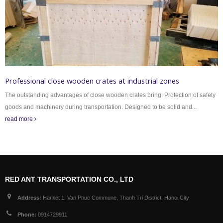
Professional close wooden crates at industrial zones
The outstanding advantages of close wooden crates bring: Protection of safety
goods and machinery during transportation. Designed to be solid and...
read more
RED ANT TRANSPORTATION CO., LTD
Address:
Hamlet 1, Van Phuc Commune, Thanh Tri District, Hanoi City
Phone:
0914729911