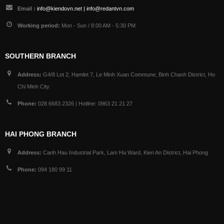
Email :
info@kiendovn.net | info@redantvn.com
Working period:
Mon - Sun / 8:00 AM - 5:30 PM
SOUTHERN BRANCH
Address:
G4/8 Lot 2, Hamlet 7, Le Minh Xuan Commune, Binh Chanh District, Ho
Chi Minh City
Phone:
028 6683 2326 | Hotline: 0963 21 21 27
HAI PHONG BRANCH
Address:
Canh Hau Industrial Park, Lam Ha Ward, Kien An District, Hai Phong
Phone:
094 180 99 11