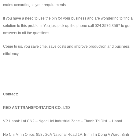
crates according to your requirements.
If you have a need to use the bin for your business and are wondering to find a
solution to this problem. You just pick up the phone call 024.3576.3567 to get
answers to all the questions.
Come to us, you save time, save costs and improve production and business
efficiency.
————–
Contact:
RED ANT TRANSPORTATION CO., LTD
VP Hanoi: Lot CN2 – Ngoc Hoi Industrial Zone – Thanh Tri Dist. – Hanoi
Ho Chi Minh Office: 858 / 20A National Road 1A, Binh Tri Dong A Ward, Binh