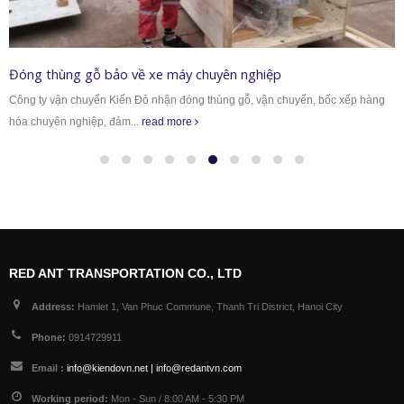
Đóng thùng gỗ bảo về xe máy chuyên nghiệp
Công ty vận chuyển Kiến Đỏ nhận đóng thùng gỗ, vận chuyển, bốc xếp hàng
hóa chuyên nghiệp, đảm...
read more
RED ANT TRANSPORTATION CO., LTD
Address:
Hamlet 1, Van Phuc Commune, Thanh Tri District, Hanoi City
Phone:
0914729911
Email :
info@kiendovn.net | info@redantvn.com
Working period:
Mon - Sun / 8:00 AM - 5:30 PM