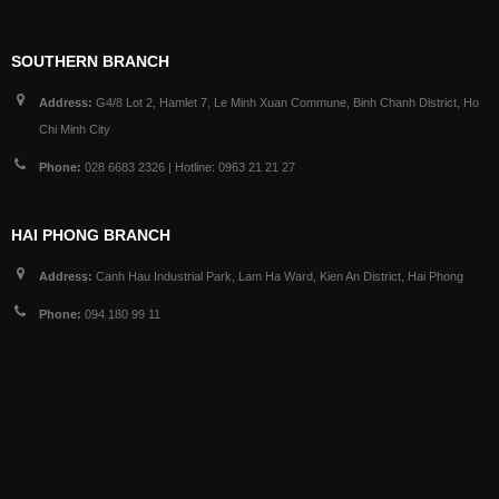
SOUTHERN BRANCH
Address:
G4/8 Lot 2, Hamlet 7, Le Minh Xuan Commune, Binh Chanh District, Ho
Chi Minh City
Phone:
028 6683 2326 | Hotline: 0963 21 21 27
HAI PHONG BRANCH
Address:
Canh Hau Industrial Park, Lam Ha Ward, Kien An District, Hai Phong
Phone:
094 180 99 11