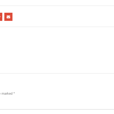
re marked
*