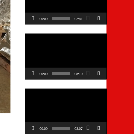
00:00
02:41
Video
Player
00:00
08:10
Video
Player
00:00
03:07