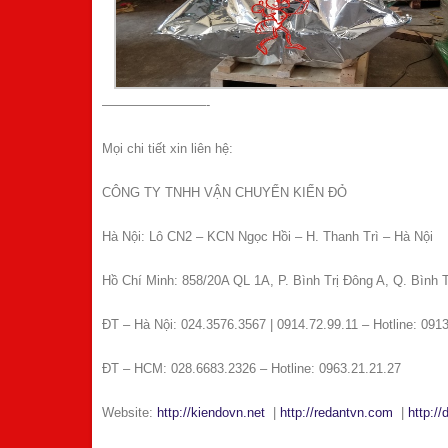
————————-
Mọi chi tiết xin liên hệ:
CÔNG TY TNHH VẬN CHUYỂN KIẾN ĐỎ
Hà Nội: Lô CN2 – KCN Ngọc Hồi – H. Thanh Trì – Hà Nội
Hồ Chí Minh: 858/20A QL 1A, P. Bình Trị Đông A, Q. Bình
ĐT – Hà Nội: 024.3576.3567 | 0914.72.99.11 – Hotline: 091
ĐT – HCM: 028.6683.2326 – Hotline: 0963.21.21.27
Website:
http://kiendovn.net
|
http://redantvn.com
|
http://