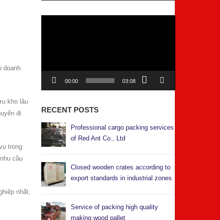
Video
Player
o doanh
00:00
03:08
ưu kho lâu
RECENT POSTS
huyến đi
Professional cargo packing services
of Red Ant Co., Ltd
vụ trong
 nhu cầu
Closed wooden crates according to
export standards in industrial zones
ghiệp nhất,
Service of packing high quality
making wood pallet