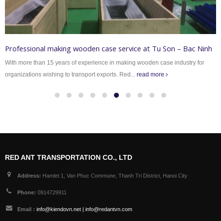
Professional making wooden case service at Tu Son – Bac Ninh
With more than 15 years of experience in making wooden case industry for
organizations wishing to transport exports. Red...
read more
RED ANT TRANSPORTATION CO., LTD
Address:
Hamlet 1, Van Phuc Commune, Thanh Tri District, Hanoi City
Phone:
0914729911
Email :
info@kiendovn.net | info@redantvn.com