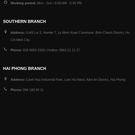
Working period:
Mon - Sun / 8:00 AM - 5:30 PM
SOUTHERN BRANCH
Address:
G4/8 Lot 2, Hamlet 7, Le Minh Xuan Commune, Binh Chanh District, Ho
Chi Minh City
Phone:
028 6683 2326 | Hotline: 0963 21 21 27
HAI PHONG BRANCH
Address:
Canh Hau Industrial Park, Lam Ha Ward, Kien An District, Hai Phong
Phone:
094 180 99 11