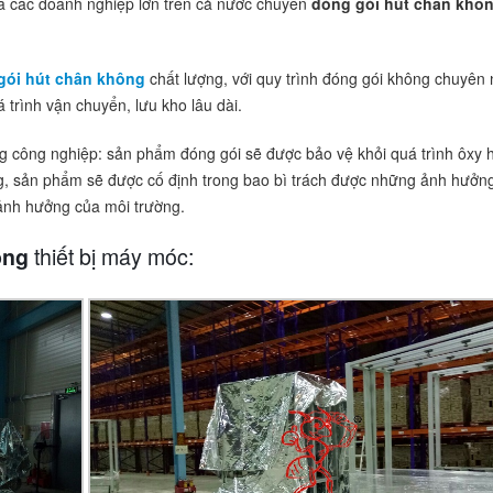
của các doanh nghiệp lớn trên cả nước chuyên
đóng gói hút chân khô
gói hút chân không
chất lượng, với quy trình đóng gói không chuyên 
trình vận chuyển, lưu kho lâu dài.
g công nghiệp: sản phẩm đóng gói sẽ được bảo vệ khỏi quá trình ôxy 
ng, sản phẩm sẽ được cố định trong bao bì trách được những ảnh hưởn
ảnh hưởng của môi trường.
thiết bị máy móc:
ông