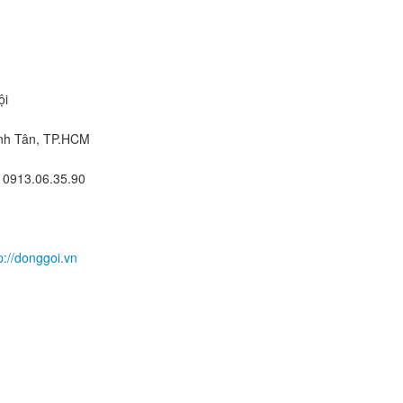
ội
ình Tân, TP.HCM
: 0913.06.35.90
p://donggoi.vn