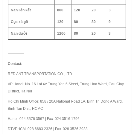
Nan liên kết
800
120
20
3
Cục xà gồ
120
80
80
9
Nan dưới
1200
80
20
3
————–
Contact:
RED ANT TRANSPORTATION CO., LTD
VP Hanoi: No. 16 Lot 4A Trung Yen 6 Street, Trung Hoa Ward, Cau Giay
District, Ha Noi
Ho Chi Minh Office: 858 / 20A National Road 1A, Binh Tri Dong A Ward,
Binh Tan Dist., HCMC
Hanoi: 024.3576.3567 | Fax: 024.3516.1796
ÐTVPHCM: 028.6683.2326 | Fax: 028.3526.2938