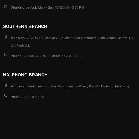
Working period:
Mon - Sun / 8:00 AM - 5:30 PM
SOUTHERN BRANCH
Address:
G4/8 Lot 2, Hamlet 7, Le Minh Xuan Commune, Binh Chanh District, Ho
Chi Minh City
Phone:
028 6683 2326 | Hotline: 0963 21 21 27
HAI PHONG BRANCH
Address:
Canh Hau Industrial Park, Lam Ha Ward, Kien An District, Hai Phong
Phone:
094 180 99 11