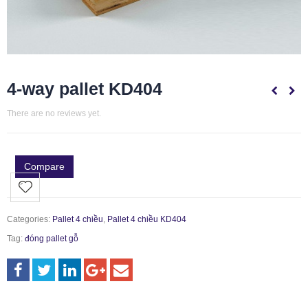
4-way pallet KD404
There are no reviews yet.
Compare
Categories:
Pallet 4 chiều
,
Pallet 4 chiều KD404
Tag:
đóng pallet gỗ