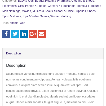
Categories:
Baby & Kids
,
Beauty, Health & Pharmacy
,
Clothing & Shoes
,
Electronics
,
Gifts, Parties & Photos
,
Gorcery & Household
,
Home & Furnitures
,
Men clothings
,
Movies, Musics & Books
,
School & Office Supplies
,
Shoes
,
Sport & fitness
,
Toys & Video Games
,
Women clothing
Tags:
simple
,
woo
Description
Description
Suspendisse varius nunc mattis nunc aliquam rhoncus. Sed sed dolor
non lectus condimentum vulputate. Aenean volutpat felis eget urna
convallis, a aliquet diam scelerisque. Aliquam erat volutpat. Sed
consequat lobortis gravida. Etiam auctor nisl at rutrum pulvinar. Quisque
eget nibh id erat blandit molestie. Mauris sed rutrum libero, et sodales
augue. Donec a nisi sodales, feugiat augue ut, malesuada nisi. Proin