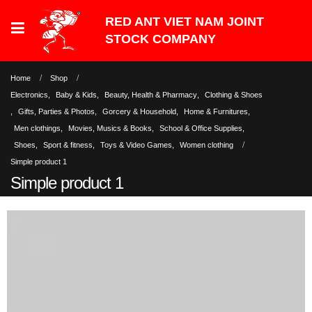
Home
Shop
Electronics
,
Baby & Kids
,
Beauty, Health & Pharmacy
,
Clothing & Shoes
,
Gifts, Parties & Photos
,
Gorcery & Household
,
Home & Furnitures
,
Men clothings
,
Movies, Musics & Books
,
School & Office Supplies
,
Shoes
,
Sport & fitness
,
Toys & Video Games
,
Women clothing
Simple product 1
Simple product 1