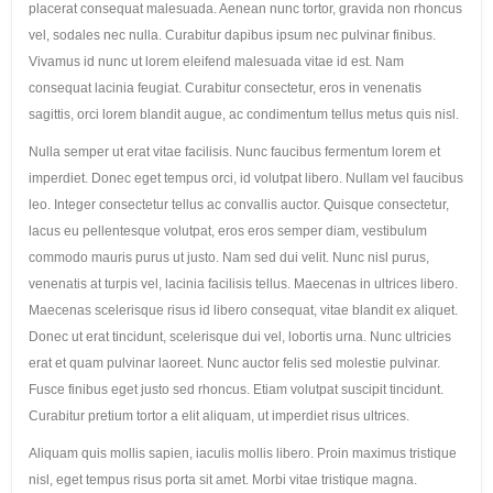
placerat consequat malesuada. Aenean nunc tortor, gravida non rhoncus
vel, sodales nec nulla. Curabitur dapibus ipsum nec pulvinar finibus.
Vivamus id nunc ut lorem eleifend malesuada vitae id est. Nam
consequat lacinia feugiat. Curabitur consectetur, eros in venenatis
sagittis, orci lorem blandit augue, ac condimentum tellus metus quis nisl.
Nulla semper ut erat vitae facilisis. Nunc faucibus fermentum lorem et
imperdiet. Donec eget tempus orci, id volutpat libero. Nullam vel faucibus
leo. Integer consectetur tellus ac convallis auctor. Quisque consectetur,
lacus eu pellentesque volutpat, eros eros semper diam, vestibulum
commodo mauris purus ut justo. Nam sed dui velit. Nunc nisl purus,
venenatis at turpis vel, lacinia facilisis tellus. Maecenas in ultrices libero.
Maecenas scelerisque risus id libero consequat, vitae blandit ex aliquet.
Donec ut erat tincidunt, scelerisque dui vel, lobortis urna. Nunc ultricies
erat et quam pulvinar laoreet. Nunc auctor felis sed molestie pulvinar.
Fusce finibus eget justo sed rhoncus. Etiam volutpat suscipit tincidunt.
Curabitur pretium tortor a elit aliquam, ut imperdiet risus ultrices.
Aliquam quis mollis sapien, iaculis mollis libero. Proin maximus tristique
nisl, eget tempus risus porta sit amet. Morbi vitae tristique magna.