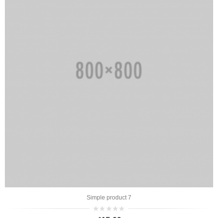
Simple product 8
0