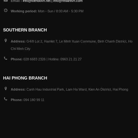
Email :
info@kiendovn.net | info@redantvn.com
Working period:
Mon - Sun / 8:00 AM - 5:30 PM
SOUTHERN BRANCH
Address:
G4/8 Lot 2, Hamlet 7, Le Minh Xuan Commune, Binh Chanh District, Ho
Chi Minh City
Phone:
028 6683 2326 | Hotline: 0963 21 21 27
HAI PHONG BRANCH
Address:
Canh Hau Industrial Park, Lam Ha Ward, Kien An District, Hai Phong
Phone:
094 180 99 11