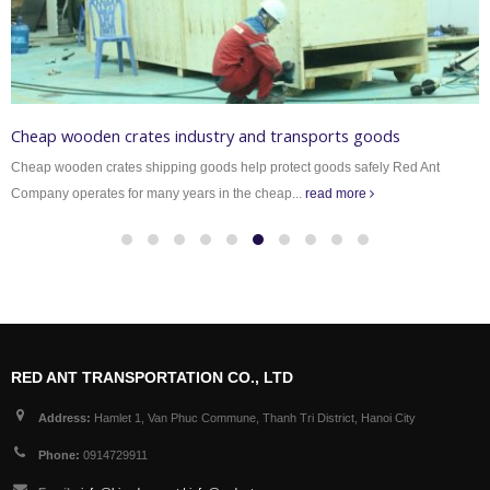
Cheap wooden crates industry and transports goods
Cheap wooden crates shipping goods help protect goods safely Red Ant
Company operates for many years in the cheap...
read more
RED ANT TRANSPORTATION CO., LTD
Address:
Hamlet 1, Van Phuc Commune, Thanh Tri District, Hanoi City
Phone:
0914729911