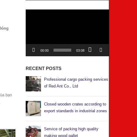
Video
Player
Đóng
00:00
03:08
RECENT POSTS
Professional cargo packing services
of Red Ant Co., Ltd
của bạn
.
Closed wooden crates according to
export standards in industrial zones
Service of packing high quality
making wood pallet