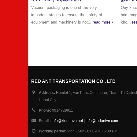
 material for
Vacuum packaging is one of the very
Quý khác
 storage.
important stages to ensure the safety of
hóa tron
gh
equipment and machinery is not...
read more
kho...
re
RED ANT TRANSPORTATION CO., LTD
Address:
Hamlet 1, Van Phuc Commune, Thanh Tri District
Hanoi City
Phone:
0914729911
Email :
info@kiendovn.net | info@redantvn.com
Working period:
Mon - Sun / 8:00 AM - 5:30 PM