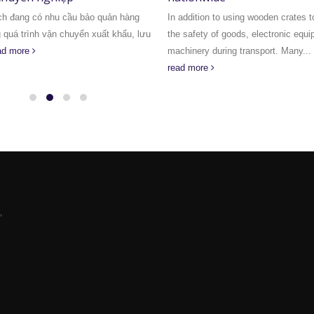
h đang có nhu cầu bảo quản hàng
In addition to using wooden crates t
g quá trình vận chuyển xuất khẩu, lưu
the safety of goods, electronic equ
ad more
machinery during transport. Many...
read more
,