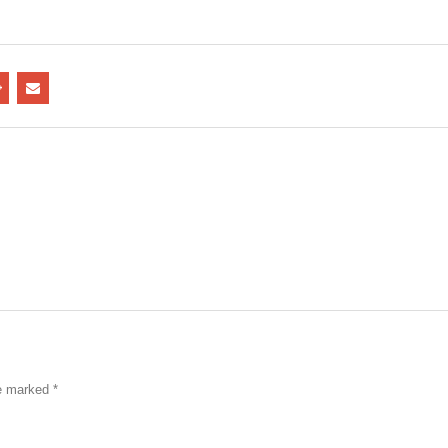
re marked
*