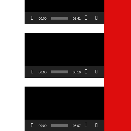
00:00
02:41
Video
Player
00:00
08:10
Video
Player
00:00
03:07