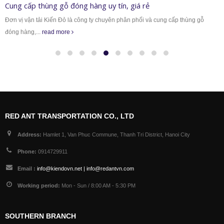
Closed wooden crates service nationwide
Economic development of our country is growing, the transport of goods
between businesses is increasing rapidly, leading to the...
read more
RED ANT TRANSPORTATION CO., LTD
Address:
Hamlet 1, Van Phuc Commune, Thanh Tri District, Hanoi City
Phone:
0914729911
Email :
info@kiendovn.net | info@redantvn.com
Working period:
Mon - Sun / 8:00 AM - 5:30 PM
SOUTHERN BRANCH