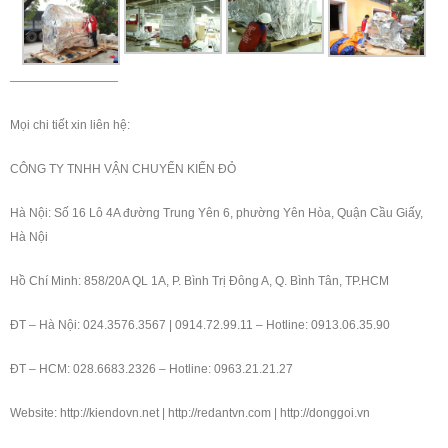
—————————
Mọi chi tiết xin liên hệ:
CÔNG TY TNHH VẬN CHUYỂN KIẾN ĐỎ
Hà Nội: Số 16 Lô 4A đường Trung Yên 6, phường Yên Hòa, Quận Cầu Giấy,
Hà Nội
Hồ Chí Minh: 858/20A QL 1A, P. Bình Trị Đông A, Q. Bình Tân, TP.HCM
ĐT – Hà Nội: 024.3576.3567 | 0914.72.99.11 – Hotline: 0913.06.35.90
ĐT – HCM: 028.6683.2326 – Hotline: 0963.21.21.27
Website: http://kiendovn.net | http://redantvn.com | http://donggoi.vn