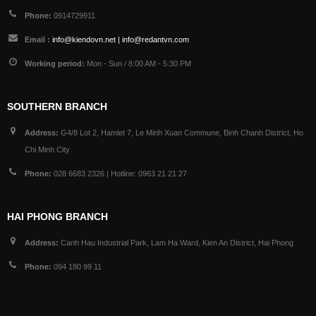
Phone:
0914729911
Email :
info@kiendovn.net | info@redantvn.com
Working period:
Mon - Sun / 8:00 AM - 5:30 PM
SOUTHERN BRANCH
Address:
G4/8 Lot 2, Hamlet 7, Le Minh Xuan Commune, Binh Chanh District, Ho
Chi Minh City
Phone:
028 6683 2326 | Hotline: 0963 21 21 27
HAI PHONG BRANCH
Address:
Canh Hau Industrial Park, Lam Ha Ward, Kien An District, Hai Phong
Phone:
094 180 99 11