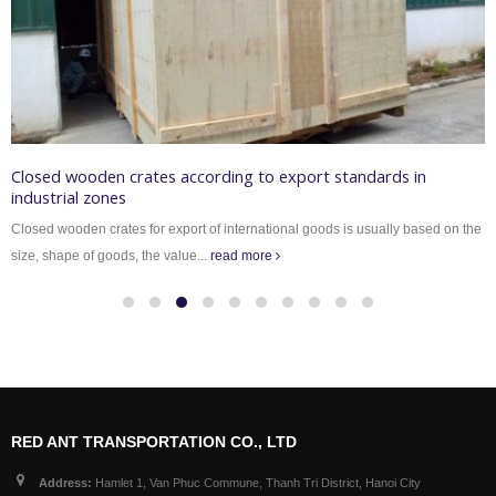
Closed wooden crates according to export standards in
industrial zones
Closed wooden crates for export of international goods is usually based on the
size, shape of goods, the value...
read more
RED ANT TRANSPORTATION CO., LTD
Address:
Hamlet 1, Van Phuc Commune, Thanh Tri District, Hanoi City