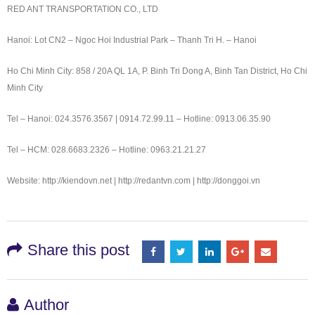
RED ANT TRANSPORTATION CO., LTD
Hanoi: Lot CN2 – Ngoc Hoi Industrial Park – Thanh Tri H. – Hanoi
Ho Chi Minh City: 858 / 20A QL 1A, P. Binh Tri Dong A, Binh Tan District, Ho Chi
Minh City
Tel – Hanoi: 024.3576.3567 | 0914.72.99.11 – Hotline: 0913.06.35.90
Tel – HCM: 028.6683.2326 – Hotline: 0963.21.21.27
Website: http://kiendovn.net | http://redantvn.com | http://donggoi.vn
Share this post
Author