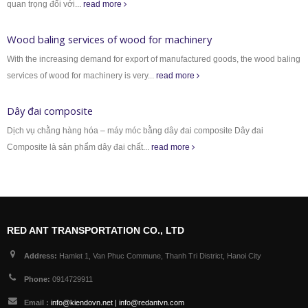
quan trọng đối với...
read more
Wood baling services of wood for machinery
With the increasing demand for export of manufactured goods, the wood baling
services of wood for machinery is very...
read more
Dây đai composite
Dịch vụ chằng hàng hóa – máy móc bằng dây đai composite Dây đai
Composite là sản phẩm dây đai chất...
read more
RED ANT TRANSPORTATION CO., LTD
Address:
Hamlet 1, Van Phuc Commune, Thanh Tri District, Hanoi City
Phone:
0914729911
Email :
info@kiendovn.net | info@redantvn.com