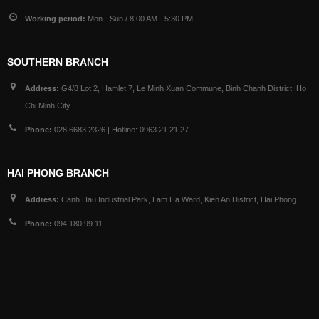
Working period:
Mon - Sun / 8:00 AM - 5:30 PM
SOUTHERN BRANCH
Address:
G4/8 Lot 2, Hamlet 7, Le Minh Xuan Commune, Binh Chanh District, Ho
Chi Minh City
Phone:
028 6683 2326 | Hotline: 0963 21 21 27
HAI PHONG BRANCH
Address:
Canh Hau Industrial Park, Lam Ha Ward, Kien An District, Hai Phong
Phone:
094 180 99 11