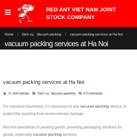
Home
Dịch vụ
,
Vacuum packing
vacuum packing services at Ha Noi
vacuum packing services at Ha Noi
vacuum packing services at Ha Noi
By
tinh kiendo
Dịch vụ
,
Vacuum packing
0 Comments
For industrial machinery, it is necessary to use
vacuum packing
service, to
protect the machine from environmental damage.
Red Ant specializes in packing goods, providing packaging solutions for
goods, especially
vacuum packing
services.