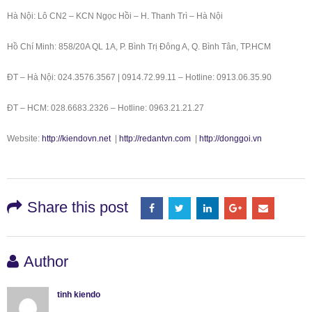
Hà Nội: Lô CN2 – KCN Ngọc Hồi – H. Thanh Trì – Hà Nội
Hồ Chí Minh: 858/20A QL 1A, P. Bình Trị Đông A, Q. Bình Tân, TP.HCM
ĐT – Hà Nội: 024.3576.3567 | 0914.72.99.11 – Hotline: 0913.06.35.90
ĐT – HCM: 028.6683.2326 – Hotline: 0963.21.21.27
Website:
http://kiendovn.net
|
http://redantvn.com
|
http://donggoi.vn
Share this post
Author
tinh kiendo