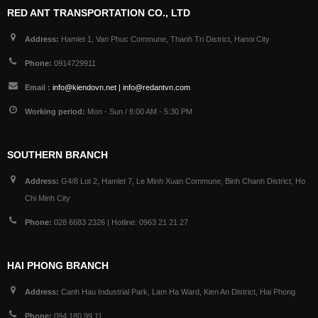
RED ANT TRANSPORTATION CO., LTD
Address:
Hamlet 1, Van Phuc Commune, Thanh Tri District, Hanoi City
Phone:
0914729911
Email :
info@kiendovn.net | info@redantvn.com
Working period:
Mon - Sun / 8:00 AM - 5:30 PM
SOUTHERN BRANCH
Address:
G4/8 Lot 2, Hamlet 7, Le Minh Xuan Commune, Binh Chanh District, Ho
Chi Minh City
Phone:
028 6683 2326 | Hotline: 0963 21 21 27
HAI PHONG BRANCH
Address:
Canh Hau Industrial Park, Lam Ha Ward, Kien An District, Hai Phong
Phone:
094 180 99 11