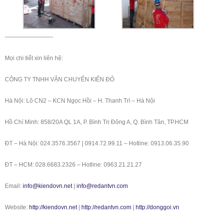
————————-
Mọi chi tiết xin liên hệ:
CÔNG TY TNHH VẬN CHUYỂN KIẾN ĐỎ
Hà Nội: Lô CN2 – KCN Ngọc Hồi – H. Thanh Trì – Hà Nội
Hồ Chí Minh: 858/20A QL 1A, P. Bình Trị Đông A, Q. Bình Tân, TP.HCM
ĐT – Hà Nội: 024.3576.3567 | 0914.72.99.11 – Hotline: 0913.06.35.90
ĐT – HCM: 028.6683.2326 – Hotline: 0963.21.21.27
Email:
info@kiendovn.net
|
info@redantvn.com
Website:
http://kiendovn.net
|
http://redantvn.com
|
http://donggoi.vn